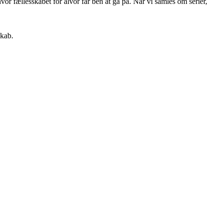
vor fællesskabet for alvor får ben at gå på. Når vi samles om serier,
skab.