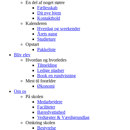
En del af noget større
Fællesskab
Dit nye hjem
Kontakthold
Kalenderen
Hverdag og weekender
Årets gang
Studieture
Opstart
Pakkeliste
Bliv elev
Hvordan og hvorledes
Tilmelding
Ledige pladser
Book en rundvisning
Mest til forældre
Økonomi
Om os
På skolen
Medarbejdere
Faciliteter
Bæredygtighed
Vedtægter & Værdigrundlag
Omkring skolen
Bestyrelse