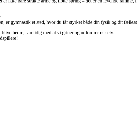
 er ikke bare strakte arme og flotte spring – det er en levende ramme, h
.
n, er gymnastik et sted, hvor du får styrket både din fysik og dit fælles
 blive bedre, samtidig med at vi griner og udfordrer os selv.
spillere!