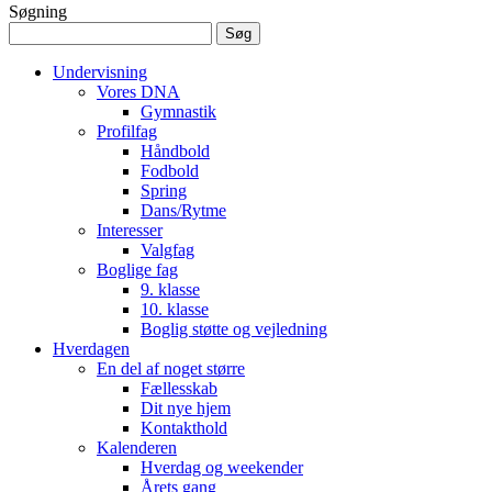
Søgning
Søg
efter:
Undervisning
Vores DNA
Gymnastik
Profilfag
Håndbold
Fodbold
Spring
Dans/Rytme
Interesser
Valgfag
Boglige fag
9. klasse
10. klasse
Boglig støtte og vejledning
Hverdagen
En del af noget større
Fællesskab
Dit nye hjem
Kontakthold
Kalenderen
Hverdag og weekender
Årets gang