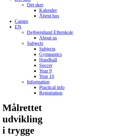
Det sker
Kalender
Åbent hus
Camps
EN
Dejbjerglund Efterskole
About us
Subjects
Subjects
Gymnastics
Handball
Soccer
Year 9
Year 10
Information
Practical info
Registration
Målrettet
udvikling
i trygge