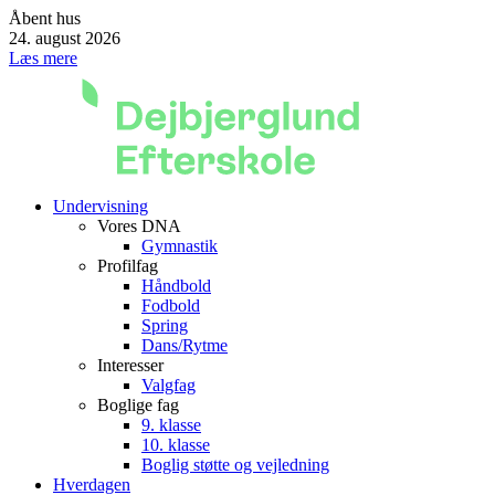
Åbent hus
24. august 2026
Læs mere
Undervisning
Vores DNA
Gymnastik
Profilfag
Håndbold
Fodbold
Spring
Dans/Rytme
Interesser
Valgfag
Boglige fag
9. klasse
10. klasse
Boglig støtte og vejledning
Hverdagen