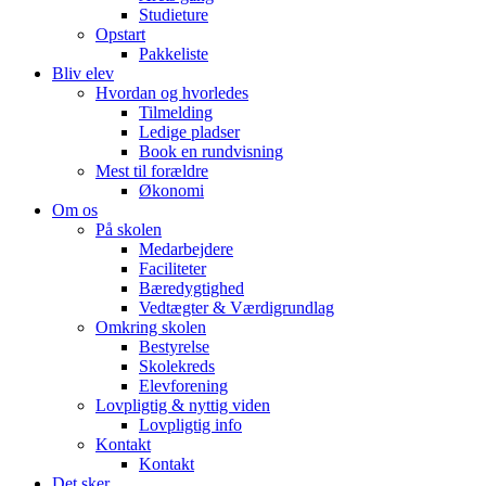
Studieture
Opstart
Pakkeliste
Bliv elev
Hvordan og hvorledes
Tilmelding
Ledige pladser
Book en rundvisning
Mest til forældre
Økonomi
Om os
På skolen
Medarbejdere
Faciliteter
Bæredygtighed
Vedtægter & Værdigrundlag
Omkring skolen
Bestyrelse
Skolekreds
Elevforening
Lovpligtig & nyttig viden
Lovpligtig info
Kontakt
Kontakt
Det sker