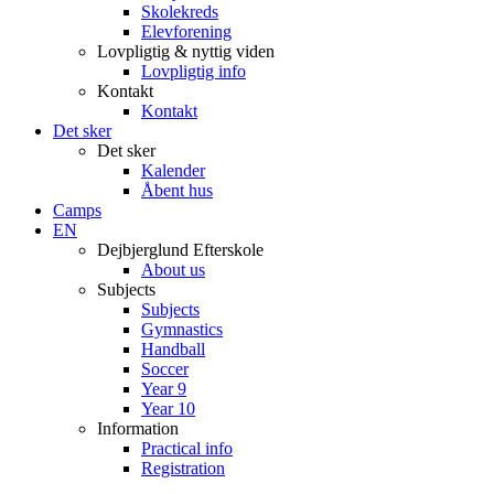
Skolekreds
Elevforening
Lovpligtig & nyttig viden
Lovpligtig info
Kontakt
Kontakt
Det sker
Det sker
Kalender
Åbent hus
Camps
EN
Dejbjerglund Efterskole
About us
Subjects
Subjects
Gymnastics
Handball
Soccer
Year 9
Year 10
Information
Practical info
Registration